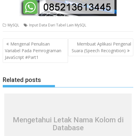
MySQL
Input Data Dari Tabel Lain MySQL
N
Mengenal Penulisan
Membuat Aplikasi Pengenal
a
Variabel Pada Pemrograman
Suara (Speech Recognition)
JavaScript #Part1
v
i
g
Related posts
a
s
i
p
o
Mengetahui Letak Nama Kolom di
s
Database