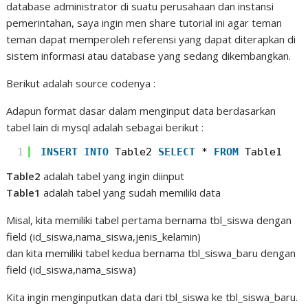
database administrator di suatu perusahaan dan instansi
pemerintahan, saya ingin men share tutorial ini agar teman
teman dapat memperoleh referensi yang dapat diterapkan di
sistem informasi atau database yang sedang dikembangkan.
Berikut adalah source codenya :
Adapun format dasar dalam menginput data berdasarkan
tabel lain di mysql adalah sebagai berikut :
1
INSERT
INTO
Table2 
SELECT
* 
FROM
Table1
Table2
adalah tabel yang ingin diinput
Table1
adalah tabel yang sudah memiliki data
Misal, kita memiliki tabel pertama bernama tbl_siswa dengan
field (id_siswa,nama_siswa,jenis_kelamin)
dan kita memiliki tabel kedua bernama tbl_siswa_baru dengan
field (id_siswa,nama_siswa)
Kita ingin menginputkan data dari tbl_siswa ke tbl_siswa_baru.