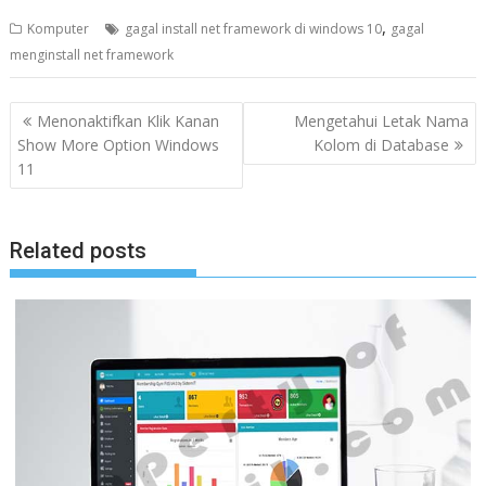
,
Komputer
gagal install net framework di windows 10
gagal
menginstall net framework
N
Menonaktifkan Klik Kanan
Mengetahui Letak Nama
a
Show More Option Windows
Kolom di Database
11
v
i
g
Related posts
a
s
i
p
o
s