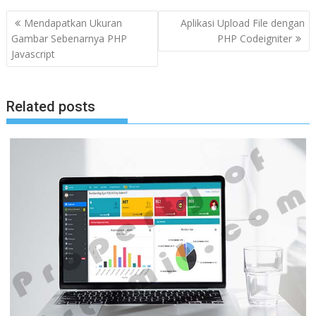
N
Mendapatkan Ukuran
Aplikasi Upload File dengan
a
Gambar Sebenarnya PHP
PHP Codeigniter
Javascript
v
i
g
Related posts
a
s
i
p
o
s