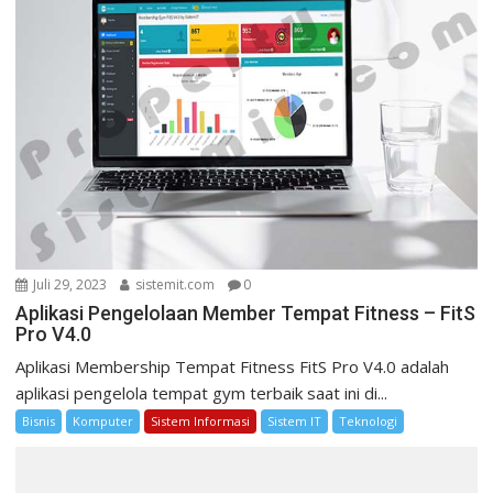
p
o
s
Juli 29, 2023
sistemit.com
0
Aplikasi Pengelolaan Member Tempat Fitness – FitS
Pro V4.0
Aplikasi Membership Tempat Fitness FitS Pro V4.0 adalah
aplikasi pengelola tempat gym terbaik saat ini di...
Bisnis
Komputer
Sistem Informasi
Sistem IT
Teknologi