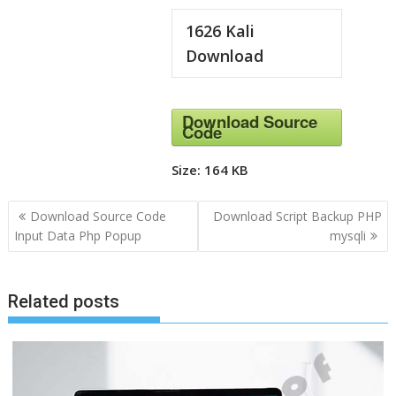
1626
Kali
Download
Download Source
Code
Size:
164 KB
N
Download Source Code
Download Script Backup PHP
a
Input Data Php Popup
mysqli
v
i
Related posts
g
a
s
i