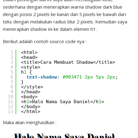
sederhana dengan menerapkan warna shadow dark blue
dengan posisi 2 pixels ke kanan dan 5 pixels ke bawah dari
teks dengan melakukan radius blur 2 pixels. Kemudian saya
menerapkan shadow ini ke dalam elemen h1.
Berikut adalah contoh source code nya :
1
<html>
2
<head>
3
<title>Cara Membuat Shadow</title>
4
<style>
5
h
1
{
6
text-shadow
: 
#003471
2px
5px
2px
;
7
}
8
</style>
9
</head>
10
<body>
11
<h
1
>Halo Nama Saya Daniel</h
1
>
12
</body>
13
</html>
Maka akan menghasilkan :