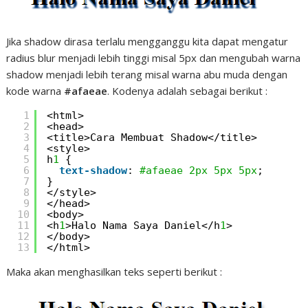
Jika shadow dirasa terlalu mengganggu kita dapat mengatur
radius blur menjadi lebih tinggi misal 5px dan mengubah warna
shadow menjadi lebih terang misal warna abu muda dengan
kode warna
#afaeae
. Kodenya adalah sebagai berikut :
1
<html>
2
<head>
3
<title>Cara Membuat Shadow</title>
4
<style>
5
h
1
{
6
text-shadow
: 
#afaeae
2px
5px
5px
;
7
}
8
</style>
9
</head>
10
<body>
11
<h
1
>Halo Nama Saya Daniel</h
1
>
12
</body>
13
</html>
Maka akan menghasilkan teks seperti berikut :