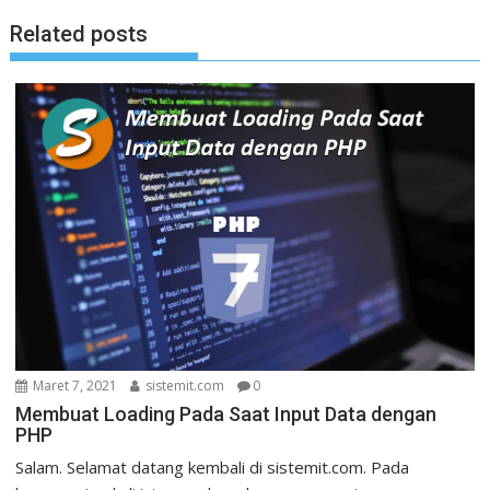
g
Related posts
a
s
i
p
o
s
Maret 7, 2021
sistemit.com
0
Membuat Loading Pada Saat Input Data dengan
PHP
Salam. Selamat datang kembali di sistemit.com. Pada