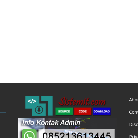
Abo
Con
Disc
Priv