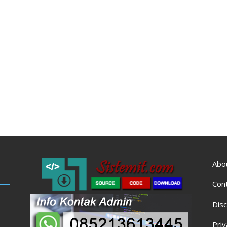
Abo
Con
Disc
Priv