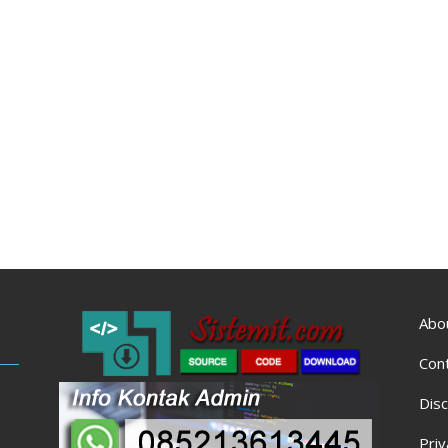
Abo
Con
Disc
Priv