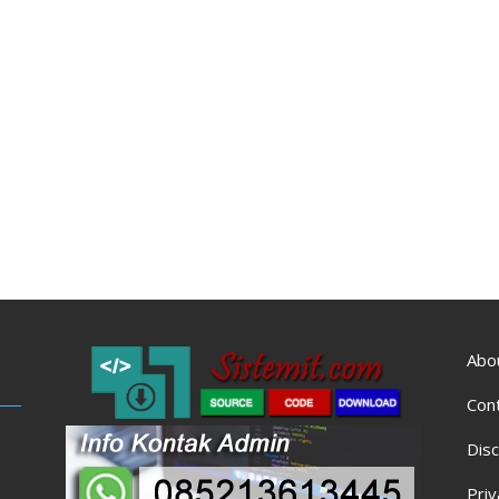
Abo
Con
Disc
Priv