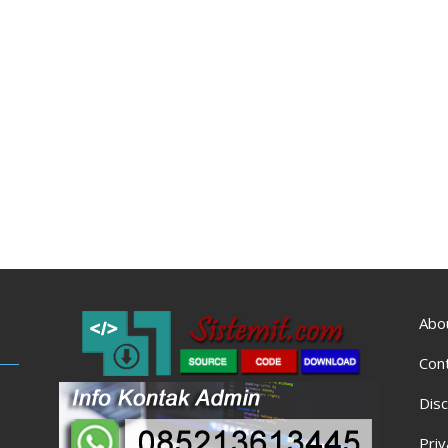
Abo
Con
Disc
Priv