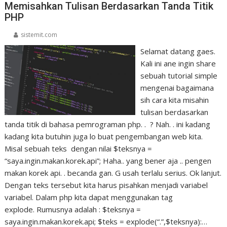
Memisahkan Tulisan Berdasarkan Tanda Titik
PHP
sistemit.com
Selamat datang gaes.
Kali ini ane ingin share
sebuah tutorial simple
mengenai bagaimana
sih cara kita misahin
tulisan berdasarkan
tanda titik di bahasa pemrograman php. . ? Nah. . ini kadang
kadang kita butuhin juga lo buat pengembangan web kita.
Misal sebuah teks dengan nilai $teksnya =
“saya.ingin.makan.korek.api”; Haha.. yang bener aja .. pengen
makan korek api. . becanda gan. G usah terlalu serius. Ok lanjut.
Dengan teks tersebut kita harus pisahkan menjadi variabel
variabel. Dalam php kita dapat menggunakan tag
explode. Rumusnya adalah : $teksnya =
saya.ingin.makan.korek.api; $teks = explode(“.”,$teksnya):…