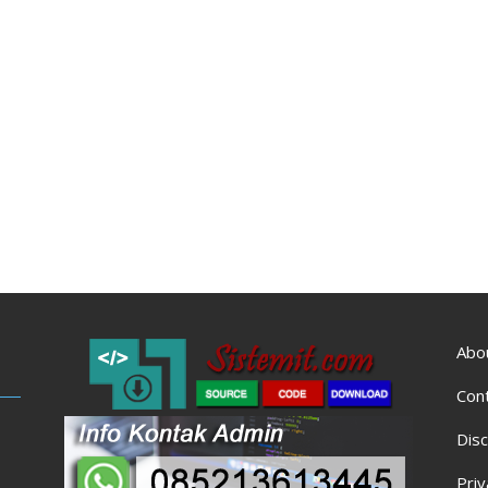
Abo
Con
Disc
Priv