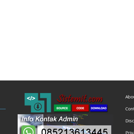
Abo
Con
Disc
Priv