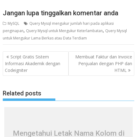
Jangan lupa tinggalkan komentar anda
MySQL
Query Mysql mengukur jumlah hari pada aplikasi
,
,
penginapan
Query Mysql untuk Mengukur Keterlambatan
Query Mysql
untuk Mengukur Lama Berkas atau Data Terdiam
N
Script Gratis Sistem
Membuat Faktur dan Invoice
a
Informasi Akademik dengan
Penjualan dengan PHP dan
Codeigniter
HTML
v
i
g
Related posts
a
s
i
p
o
Mengetahui Letak Nama Kolom di
s