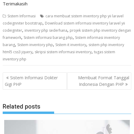
Terimakasih
Sistem Informasi
cara membuat sistem inventory php yii laravel
,
codeignniter bootstrap
Download sistem informasi inventory laravel yii
,
,
codeigniter
inventory php sederhana
projek sistem php inventory dengan
,
,
framework
Sistem informasi barang php
Sistem informasi inventory
,
,
,
barang
Sistem inventory php
Sistem it inventory
sistem php inventory
,
,
html5 css3 jquery
skripsi sistem informasi inventory
tugas sistem
inventory php
N
Sistem Informasi Dokter
Membuat Format Tanggal
a
Gigi PHP
Indonesia Dengan PHP
v
i
Related posts
g
a
s
i