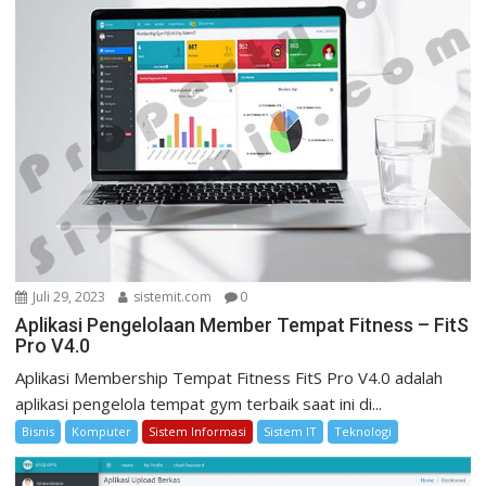
p
o
s
Juli 29, 2023
sistemit.com
0
Aplikasi Pengelolaan Member Tempat Fitness – FitS
Pro V4.0
Aplikasi Membership Tempat Fitness FitS Pro V4.0 adalah
aplikasi pengelola tempat gym terbaik saat ini di...
Bisnis
Komputer
Sistem Informasi
Sistem IT
Teknologi