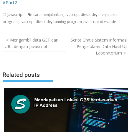
#Part2
,
Javascript
cara menjalankan javascript divscode
menjalankan
,
program javascript divscode
running program javascript di vscode
N
Mengambil data GET dari
Script Gratis Sistem Informasi
a
URL dengan Javascript
Pengelolaan Data Hasil Uji
Laboratorium
v
i
g
Related posts
a
s
i
p
o
s