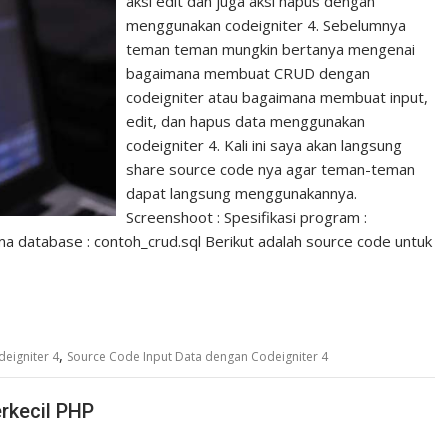
aksi edit dan juga aksi hapus dengan
menggunakan codeigniter 4. Sebelumnya
teman teman mungkin bertanya mengenai
bagaimana membuat CRUD dengan
codeigniter atau bagaimana membuat input,
edit, dan hapus data menggunakan
codeigniter 4. Kali ini saya akan langsung
share source code nya agar teman-teman
dapat langsung menggunakannya.
Screenshoot : Spesifikasi program :
ma database : contoh_crud.sql Berikut adalah source code untuk
,
eigniter 4
Source Code Input Data dengan Codeigniter 4
rkecil PHP