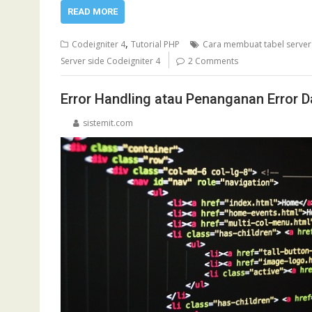
READ MORE
,
Codeigniter 4
Tutorial PHP
Cara membuat tabel server 
Server side Codeigniter 4
2 Comments
Error Handling atau Penanganan Error 
sistemit.com