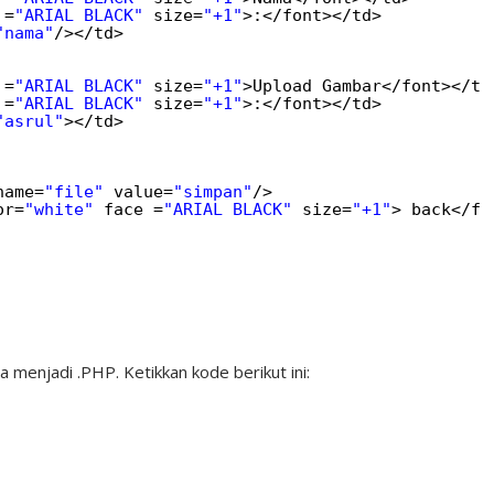
 =
"ARIAL BLACK"
size=
"+1"
>:</font></td>
"nama"
/></td>
 =
"ARIAL BLACK"
size=
"+1"
>Upload Gambar</font></td
 =
"ARIAL BLACK"
size=
"+1"
>:</font></td>
"asrul"
></td>
name=
"file"
value=
"simpan"
/>
or=
"white"
face =
"ARIAL BLACK"
size=
"+1"
> back</fo
 menjadi .PHP. Ketikkan kode berikut ini: