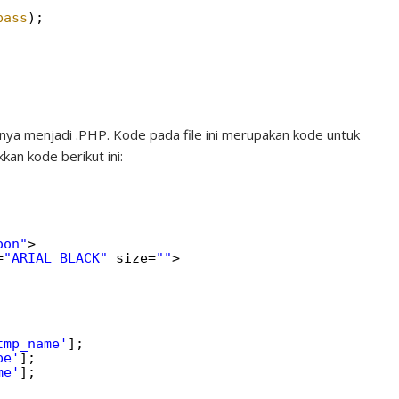
pass
);
ya menjadi .PHP. Kode pada file ini merupakan kode untuk
n kode berikut ini:
oon"
>
=
"ARIAL BLACK"
size=
""
>
tmp_name'
];
pe'
];
me'
];