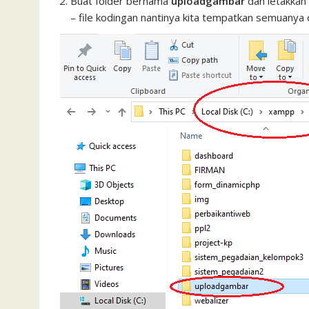
Buat folder bernama
uploadgambar
dan letakkan 
– file kodingan nantinya kita tempatkan semuanya