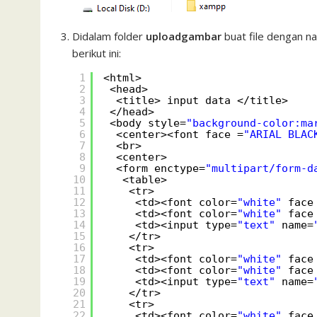
Didalam folder
uploadgambar
buat file dengan 
berikut ini:
1
<html>
2
<head>
3
<title> input data </title>   
4
</head>
5
<body style=
"background-color:ma
6
<center><font face =
"ARIAL BLAC
7
<br>
8
<center>
9
<form enctype=
"multipart/form-d
10
<table>
11
<tr>
12
<td><font color=
"white"
face
13
<td><font color=
"white"
face
14
<td><input type=
"text"
name=
15
</tr>
16
<tr>
17
<td><font color=
"white"
face
18
<td><font color=
"white"
face
19
<td><input type=
"text"
name=
20
</tr>
21
<tr>
22
<td><font color=
"white"
face