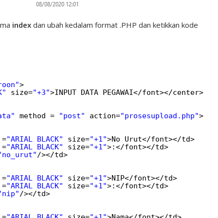
nama
index
dan ubah kedalam format .PHP dan ketikkan kode
roon"
>
K"
size=
"+3"
>INPUT DATA PEGAWAI</font></center>
ata"
method = 
"post"
action=
"prosesupload.php"
>
 =
"ARIAL BLACK"
size=
"+1"
>No Urut</font></td>
 =
"ARIAL BLACK"
size=
"+1"
>:</font></td>
"no_urut"
/></td>
 =
"ARIAL BLACK"
size=
"+1"
>NIP</font></td>
 =
"ARIAL BLACK"
size=
"+1"
>:</font></td>
"nip"
/></td>
 =
"ARIAL BLACK"
size=
"+1"
>Nama</font></td>