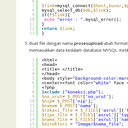
6
7
$link
=mysql_connect(
$host
,
$user
,
$
8
mysql_select_db(
$db
,
$link
);
9
if
(!
$link
){
10
echo
"error : "
.mysql_error();
11
}
12
return
$link
;
13
}
Buat file dengan nama
prosesupload
ubah formatn
memasukkan data kedalam database MYSQL. Ketikka
1
<html>
2
<head>
3
<title> </title>
4
</head>
5
<body style=
"background-color:mar
6
<center><font color=
"white"
face 
7
<?php
8
include
(
"koneksi.php"
);
9
$no_urut
= 
$_POST
[
'no_urut'
];
10
$nip
= 
$_POST
[
'nip'
];
11
$nama
= 
$_POST
[
'nama'
];
12
$lokasi_file
= 
$_FILES
[
'asrul'
][
'
13
$tipe_file
= 
$_FILES
[
'asrul'
][
'ty
14
$nama_file
= 
$_FILES
[
'asrul'
][
'na
15
$direktori
= 
"image/$nama_file"
;