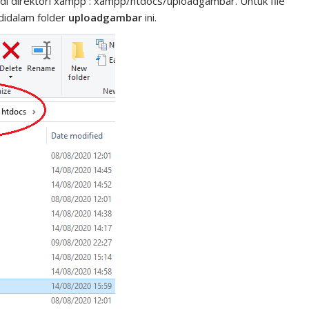
di direktori xampp : xampp/htdocs/uploadgambar. Untuk file
 didalam folder
uploadgambar
ini.