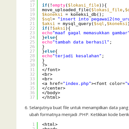
16
17
if
(!
empty
(
$lokasi_file
)){
18
move_uploaded_file(
$lokasi_file
,
$
19
$koneksi
= koneksi_db();
20
$sql
= 
"insert into pegawai2(no_ur
21
$aksi
= mysql_query(
$sql
,
$koneksi
22
if
(!
$aksi
){
23
echo
"maaf gagal memasukkan gambar
24
}
else
{
25
echo
"tambah data berhasil"
;
26
}
27
}
else
{
28
echo
"terjadi kesalahan"
;
29
}
30
?>
31
</font>
32
<br>
33
<br>
34
<a href=
"index.php"
><font color=
"
35
</center>
36
</body>
37
</html>
Selanjutnya buat file untuk menampilkan data yang
ubah formatnya menjadi .PHP. Ketikkan kode beriku
1
<html>