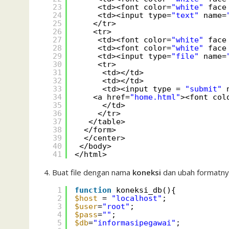
23
<td><font color=
"white"
face
24
<td><input type=
"text"
name=
25
</tr>             
26
<tr>
27
<td><font color=
"white"
face
28
<td><font color=
"white"
face
29
<td><input type=
"file"
name=
30
<tr>
31
<td></td>
32
<td></td>
33
<td><input type = 
"submit"
34
<a href=
"home.html"
><font col
35
</td>
36
</tr>
37
</table>
38
</form>
39
</center>
40
</body>
41
</html>               
Buat file dengan nama
koneksi
dan ubah formatnya
1
function
koneksi_db(){
2
$host
= 
"localhost"
;
3
$user
=
"root"
;
4
$pass
=
""
;
5
$db
=
"informasipegawai"
;