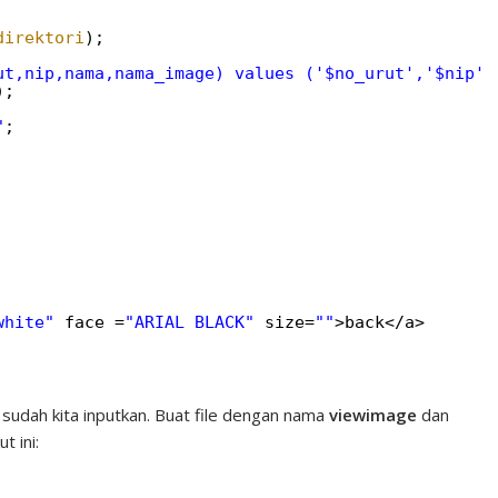
direktori
);
ut,nip,nama,nama_image) values ('$no_urut','$nip',
);
"
;
white"
face =
"ARIAL BLACK"
size=
""
>back</a>
 sudah kita inputkan. Buat file dengan nama
viewimage
dan
t ini: